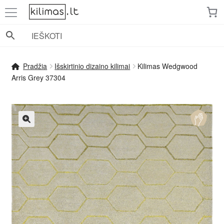
Pereiti
Pereiti
prie
prie
meniu
turinio
Pradžia
Išskirtinio dizaino kilimai
Kilimas Wedgwood
Arris Grey 37304
🔍