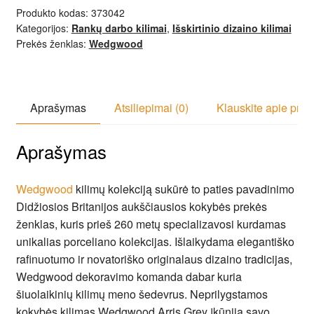
Produkto kodas:
373042
Kategorijos:
Rankų darbo kilimai
,
Išskirtinio dizaino kilimai
Prekės ženklas:
Wedgwood
Aprašymas
Atsiliepimai (0)
Klauskite apie prek
Aprašymas
Wedgwood
kilimų kolekciją sukūrė to paties pavadinimo
Didžiosios Britanijos aukščiausios kokybės prekės
ženklas, kuris prieš 260 metų specializavosi kurdamas
unikalias porceliano kolekcijas. Išlaikydama elegantiško
rafinuotumo ir novatoriško originalaus dizaino tradicijas,
Wedgwood dekoravimo komanda dabar kuria
šiuolaikinių kilimų meno šedevrus. Neprilygstamos
kokybės kilimas Wedgwood Arris Grey įkūnija savo