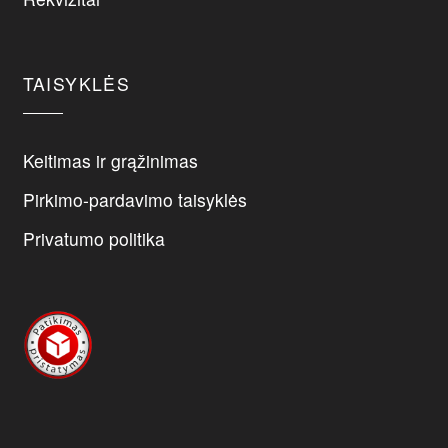
the
product
page
TAISYKLĖS
Keitimas ir grąžinimas
Pirkimo-pardavimo taisyklės
Privatumo politika