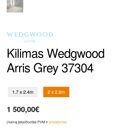
Kilimas Wedgwood
Arris Grey 37304
1.7 x 2.4m
2 x 2.8m
1 500,00
€
Į kainą įskaičiuotas PVM ir
pristatymas