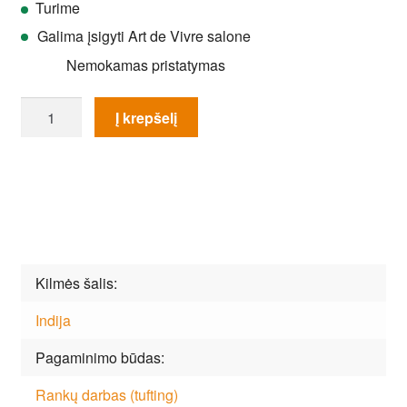
Turime
Galima įsigyti Art de Vivre salone
Nemokamas pristatymas
produkto
Į krepšelį
kiekis:
Kilimas
Wedgwood
Arris
Grey
37304
Kilmės šalis
Indija
Pagaminimo būdas
Rankų darbas (tufting)