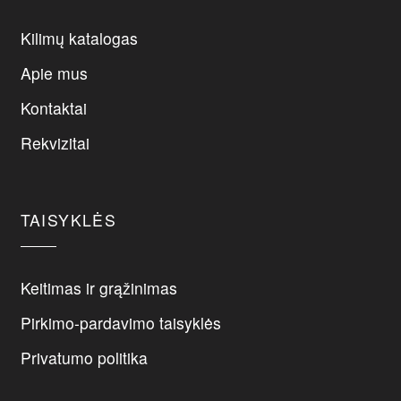
variants.
The
Kilimų katalogas
options
may
Apie mus
be
Kontaktai
chosen
on
Rekvizitai
the
product
page
TAISYKLĖS
Keitimas ir grąžinimas
Pirkimo-pardavimo taisyklės
Privatumo politika