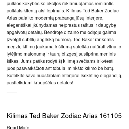
puikios kokybės kolekcijos reklamuojamos remiantis
puikiais klientų atsiliepimais. Kilimas Ted Baker Zodiac
Arias palaiko modernią prabangą jūsų interjere,
elegantiškai įkūnydamas neįprastus raštus ir daugybę
apgalvotų detalių. Bendroje dizaino melodijoje galima
įžvelgti subtilų anglišką humorą. Ted Baker rankomis
megztų kilimų jaukumą ir šilumą suteikia natūrali vilna, o
lytėjimo malonumą ir taurų blizgesį sustiprina meninis
šilkas. Jums patiks rodyti šį kilimą svečiams ir kviesti
juos pasivaikščioti ant tobulai minkšto kilimo be batų.
Suteikite savo nuostabiam interjerui išskirtinę eleganciją,
pasitelkdami kruopščias detales!
——-
Kilimas Ted Baker Zodiac Arias 161105
Read More