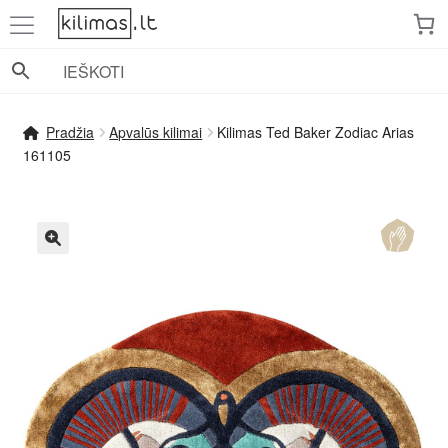
Pereiti
Pereiti
prie
prie
meniu
turinio
Pradžia
Apvalūs kilimai
Kilimas Ted Baker Zodiac Arias
161105
🔍