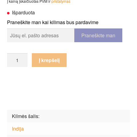
Į kainą įskaičiuotas PVM ir
pristatymas
Išparduota
Praneškite man kai kilimas bus pardavime
produkto
Į krepšelį
kiekis:
Kilimas
Ted
Baker
Zodiac
Arias
161105
Kilmės šalis
Indija