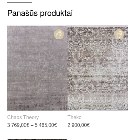
Panašūs produktai
Chaos Theory
Theko
Price
3 769,00
€
–
5 465,00
€
2 900,00
€
range:
3
This
This
769,00€