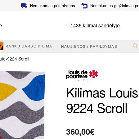
Nemokamas pristatymas
Nemokamas grąžinimas per
e
1435
kilimai sandėlyje
RANKŲ DARBO KILIMAI
NAUJIENOS / PAPILDYMAS
ute-9224 Scroll
Kilimas Louis
9224 Scroll
360,00
€