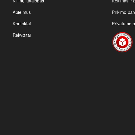
Kilimų katalogas
Keitimas ir 
may
Apie mus
Pirkimo-par
be
chosen
Kontaktai
Privatumo po
on
the
Rekvizitai
product
page