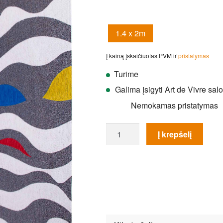
1.4 x 2m
Į kainą įskaičiuotas PVM ir
pristatymas
Turime
Galima įsigyti Art de Vivre sal
Nemokamas pristatymas
produkto
Į krepšelį
kiekis:
Kilimas
Louis
de
Poortere
Volute-
9224