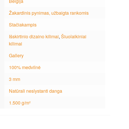
Belgija
Žakardinis pynimas, užbaigta rankomis
Stačiakampis
Išskirtinio dizaino kilimai
,
Šiuolaikiniai
kilimai
Gallery
100% medvilnė
3 mm
Natūrali neslystanti danga
1.500 g/m²