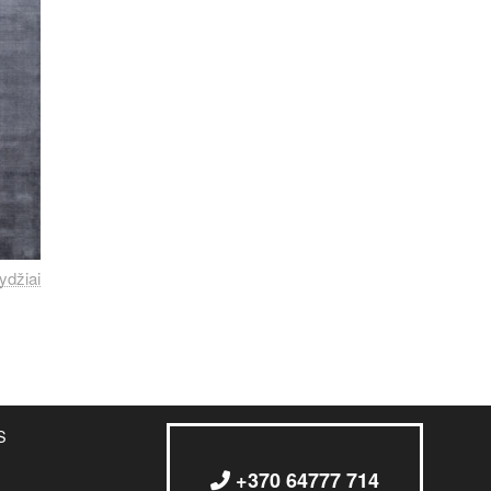
ydžiai
S
+370 64777 714