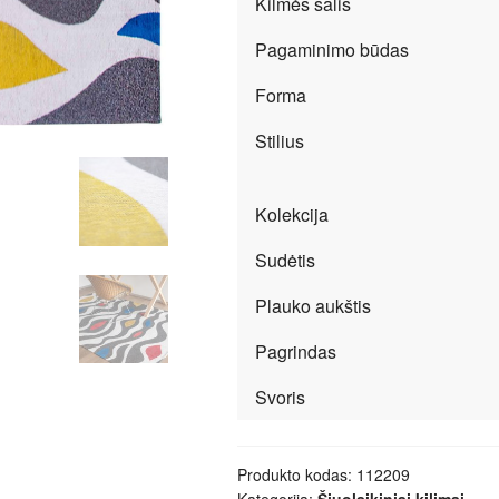
Kilmės šalis
Scroll
Pagaminimo būdas
Forma
Stilius
Kolekcija
Sudėtis
Plauko aukštis
Pagrindas
Svoris
Produkto kodas:
112209
Kategorija:
Šiuolaikiniai kilimai