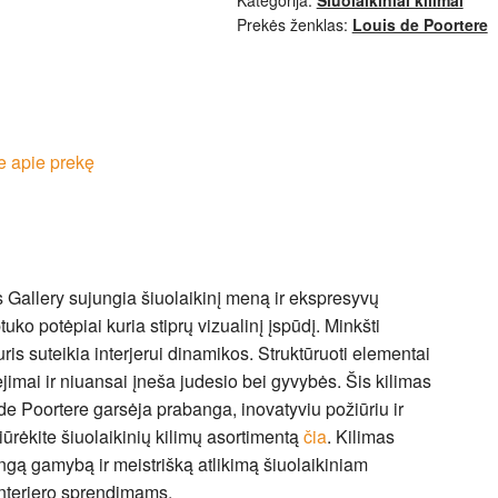
Prekės ženklas:
Louis de Poortere
e apie prekę
s Gallery sujungia šiuolaikinį meną ir ekspresyvų
uko potėpiai kuria stiprų vizualinį įspūdį. Minkšti
uris suteikia interjerui dinamikos. Struktūruoti elementai
rėjimai ir niuansai įneša judesio bei gyvybės. Šis kilimas
de Poortere garsėja prabanga, inovatyviu požiūriu ir
ūrėkite šiuolaikinių kilimų asortimentą
čia
. Kilimas
ngą gamybą ir meistrišką atlikimą šiuolaikiniam
interjero sprendimams.