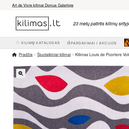
Art de Vivre kilimai Domus Galerijoje
Pereiti
Pereiti
prie
prie
23 metų patirtis kilimų srityj
meniu
turinio
KILIMŲ KATALOGAS
IŠPARDAVIMAI / AKCIJOS
Pradžia
Šiuolaikiniai kilimai
Kilimas Louis de Poortere Vol
🔍