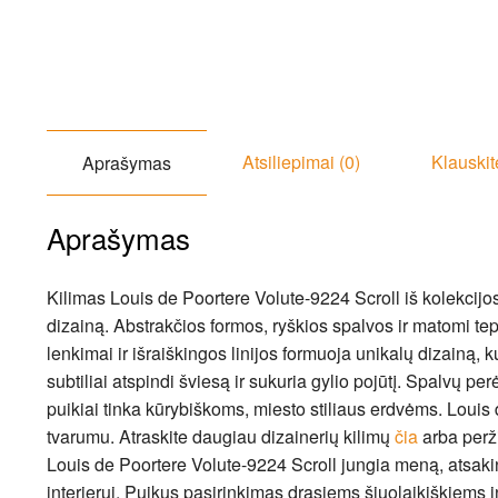
Atsiliepimai (0)
Klauskit
Aprašymas
Aprašymas
Kilimas Louis de Poortere Volute-9224 Scroll iš kolekcijo
dizainą. Abstrakčios formos, ryškios spalvos ir matomi tept
lenkimai ir išraiškingos linijos formuoja unikalų dizainą, k
subtiliai atspindi šviesą ir sukuria gylio pojūtį. Spalvų pe
puikiai tinka kūrybiškoms, miesto stiliaus erdvėms. Louis 
tvarumu. Atraskite daugiau dizainerių kilimų
čia
arba perži
Louis de Poortere Volute-9224 Scroll jungia meną, atsaki
interjerui. Puikus pasirinkimas drąsiems šiuolaikiškiems 