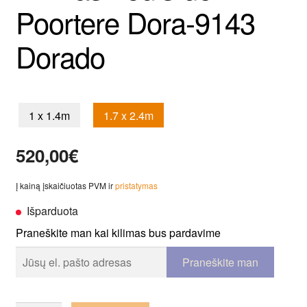
Poortere Dora-9143
Dorado
1 x 1.4m
1.7 x 2.4m
520,00
€
Į kainą įskaičiuotas PVM ir
pristatymas
Išparduota
Praneškite man kai kilimas bus pardavime