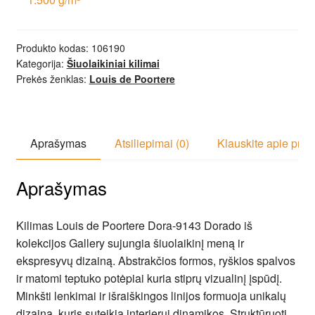
Produkto kodas:
106190
Kategorija:
Šiuolaikiniai kilimai
Prekės ženklas:
Louis de Poortere
Aprašymas
Atsiliepimai (0)
Klauskite apie prek
Aprašymas
Kilimas Louis de Poortere Dora-9143 Dorado iš
kolekcijos Gallery sujungia šiuolaikinį meną ir
ekspresyvų dizainą. Abstrakčios formos, ryškios spalvos
ir matomi teptuko potėpiai kuria stiprų vizualinį įspūdį.
Minkšti lenkimai ir išraiškingos linijos formuoja unikalų
dizainą, kuris suteikia interjerui dinamikos. Struktūruoti