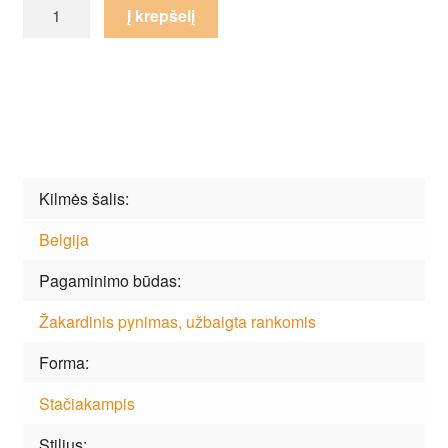
produkto
Į krepšelį
kiekis:
Kilimas
Louis
de
Poortere
Dora-
9143
Kilmės šalis
Dorado
Belgija
Pagaminimo būdas
Žakardinis pynimas, užbaigta rankomis
Forma
Stačiakampis
Stilius