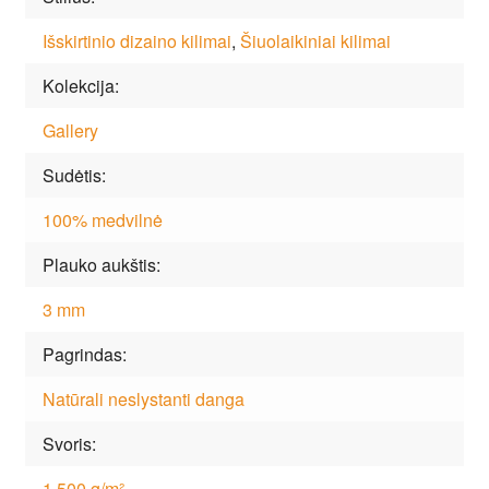
Išskirtinio dizaino kilimai
,
Šiuolaikiniai kilimai
Kolekcija
Gallery
Sudėtis
100% medvilnė
Plauko aukštis
3 mm
Pagrindas
Natūrali neslystanti danga
Svoris
1.500 g/m²