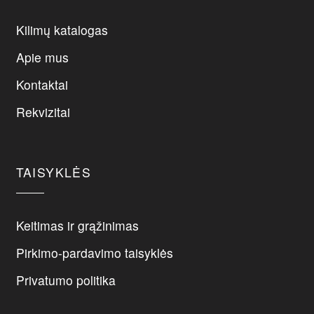
variants.
The
Kilimų katalogas
options
may
Apie mus
be
Kontaktai
chosen
on
Rekvizitai
the
product
page
TAISYKLĖS
Keitimas ir grąžinimas
Pirkimo-pardavimo taisyklės
Privatumo politika