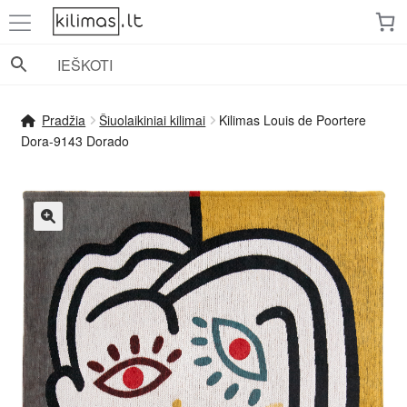
Pereiti
Pereiti
prie
prie
meniu
turinio
Pradžia
Šiuolaikiniai kilimai
Kilimas Louis de Poortere
Dora-9143 Dorado
🔍