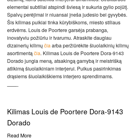
elementai subtiliai atspindi šviesą ir sukuria gylio pojūtį.
Spalvų perėjimai ir niuansai įneša judesio bei gyvybės.
Šis kilimas puikiai tinka kūrybiškoms, miesto stiliaus
erdvėms. Louis de Poortere garsėja prabanga,
inovatyviu požiūriu ir tvarumu. Atraskite daugiau
dizainerių kilimų
čia
arba peržiūrėkite šiuolaikinių kilimų
asortimentą
čia
. Kilimas Louis de Poortere Dora-9143
Dorado jungia meną, atsakingą gamybą ir meistrišką
atlikimą šiuolaikiniam interjerui. Puikus pasirinkimas
drąsiems šiuolaikiškiems interjero sprendimams.
——-
Kilimas Louis de Poortere Dora-9143
Dorado
Read More