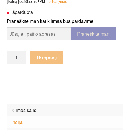
Į kainą įskaičiuotas PVM ir
pristatymas
Išparduota
Praneškite man kai kilimas bus pardavime
produkto
Į krepšelį
kiekis:
Kilimas
Guy
Laroche
Plum
Silver
Kilmės šalis
Indija