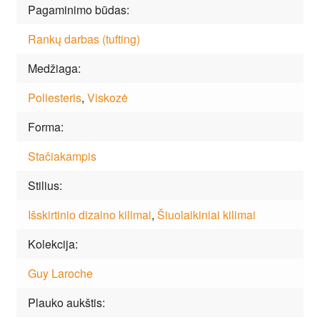
Pagaminimo būdas
Rankų darbas (tufting)
Medžiaga
Poliesteris
,
Viskozė
Forma
Stačiakampis
Stilius
Išskirtinio dizaino kilimai
,
Šiuolaikiniai kilimai
Kolekcija
Guy Laroche
Plauko aukštis