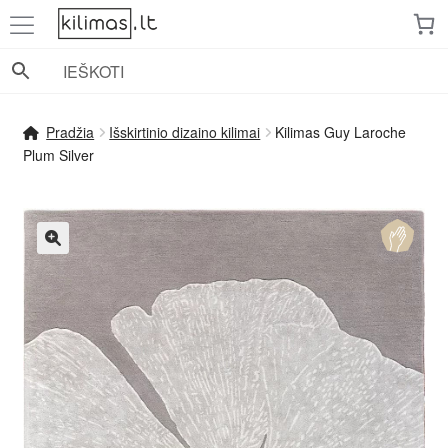
Pereiti
Pereiti
prie
prie
meniu
turinio
Pradžia
Išskirtinio dizaino kilimai
Kilimas Guy Laroche
Plum Silver
🔍