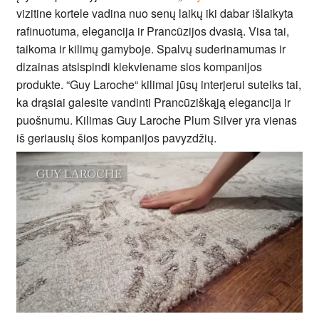
vizitine kortele vadina nuo senų laikų iki dabar išlaikyta
rafinuotuma, elegancija ir Prancūzijos dvasią. Visa tai,
taikoma ir kilimų gamyboje. Spalvų suderinamumas ir
dizainas atsispindi kiekviename sios kompanijos
produkte. “Guy Laroche“ kilimai jūsų interjerui suteiks tai,
ka drąsiai galesite vandinti Prancūziškąją elegancija ir
puošnumu. Kilimas Guy Laroche Plum Silver yra vienas
iš geriausių šios kompanijos pavyzdžių.