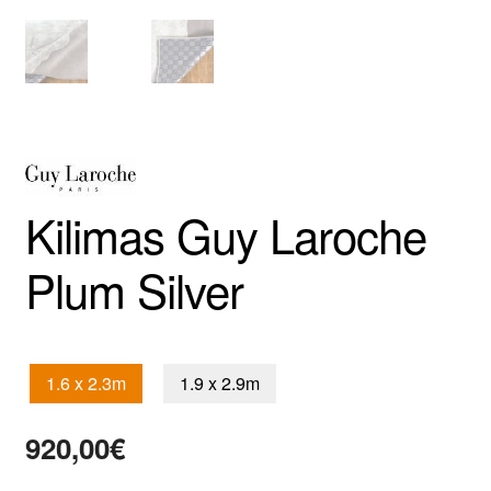
Kilimas Guy Laroche
Plum Silver
1.6 x 2.3m
1.9 x 2.9m
920,00
€