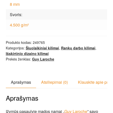
8 mm
Svoris
4.500 g/m²
Produkto kodas:
249765
Kategorijos:
Šiuolaikiniai kilimai
,
Rankų darbo kilimai
,
Išskirtinio dizaino kilimai
Prekės ženklas:
Guy Laroche
Aprašymas
Atsiliepimai (0)
Klauskite apie prek
Aprašymas
Įžymūs pasaulyje mados namai „
Guy Laroche
” savo