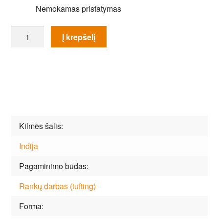
Nemokamas pristatymas
produkto
Į krepšelį
kiekis:
Kilimas
Guy
Laroche
Kali
Anthracite
Kilmės šalis
Indija
Pagaminimo būdas
Rankų darbas (tufting)
Forma