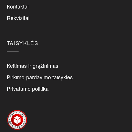
be
Kontaktai
chosen
on
Rekvizitai
the
product
page
TAISYKLĖS
Keitimas ir grąžinimas
Pirkimo-pardavimo taisyklės
Privatumo politika