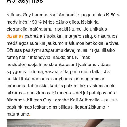
Kilimas Guy Laroche Kali Anthracite, pagamintas iš 50 %
medvilnės ir 50 % tvirtos džiuto gijos, išsiskiria
elegancija, natūralumu ir praktiškumu. Jo unikalus
dizainas
pabrėžia šiuolaikinį interjero stilių, o natūralios
medžiagos suteikia jaukumo ir šilumos bet kokiai erdvei.
Džiutas pasižymi atsparumu dėvėjimuisi ir ilgai išlaiko
formą net ir intensyviai naudojant. Kilimas
nesideformuoja ir neišblunka esant įvairioms vidaus
sąlygoms – žiemą, vasarą ar tarpiniu metų laiku. Jis
puikiai tinka namams, sodyboms, prieangiams ar
terasoms. Tai reiškia, kad jis puikiai tinka visiems metų
laikams – nuo žiemos iki rudens – net jei patalpos nėra
šildomos. Kilimas Guy Laroche Kali Anthracite – puikus
pasirinkimas ieškantiems stiliaus, ilgaamžiškumo ir
natūralumo
.