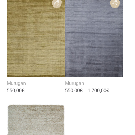
Murugan
Murugan
Price
550,00
€
550,00
€
–
1 700,00
€
range:
550,00€
This
This
through
product
product
1
700,00€
has
has
multiple
multiple
variants.
variants.