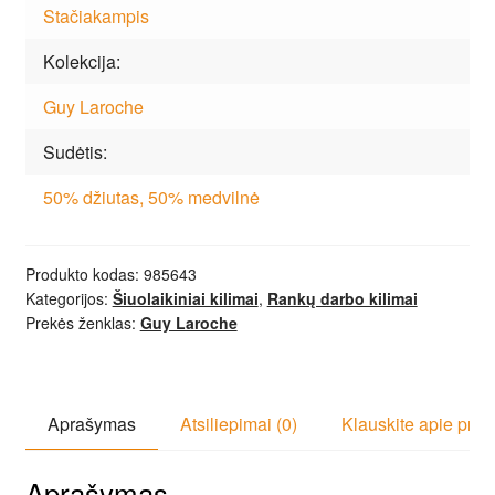
Stačiakampis
Kolekcija
Guy Laroche
Sudėtis
50% džiutas, 50% medvilnė
Produkto kodas:
985643
Kategorijos:
Šiuolaikiniai kilimai
,
Rankų darbo kilimai
Prekės ženklas:
Guy Laroche
Aprašymas
Atsiliepimai (0)
Klauskite apie prek
Aprašymas