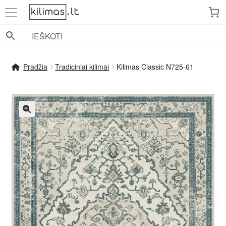
Pereiti
Pereiti
prie
prie
meniu
turinio
Pradžia
Tradiciniai kilimai
Kilimas Classic N725-61
🔍