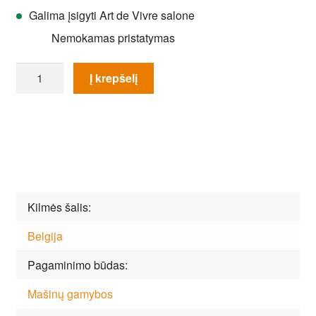
Galima įsigyti Art de Vivre salone
Nemokamas pristatymas
produkto
Į krepšelį
kiekis:
Kilimas
Classic
N725-
61
Kilmės šalis
Belgija
Pagaminimo būdas
Mašinų gamybos