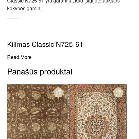
Classic N725-61 yra garantija, kad įsigijote aukštos
kokybės gaminį.
——-
Kilimas Classic N725-61
Read More
Panašūs produktai