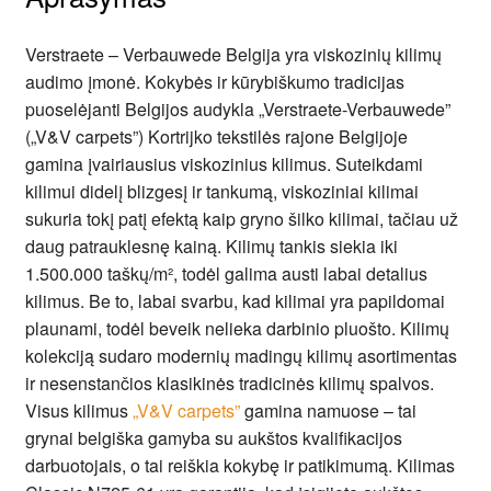
Verstraete – Verbauwede Belgija yra viskozinių kilimų
audimo įmonė. Kokybės ir kūrybiškumo tradicijas
puoselėjanti Belgijos audykla „Verstraete-Verbauwede”
(„V&V carpets”) Kortrijko tekstilės rajone Belgijoje
gamina įvairiausius viskozinius kilimus. Suteikdami
kilimui didelį blizgesį ir tankumą, viskoziniai kilimai
sukuria tokį patį efektą kaip gryno šilko kilimai, tačiau už
daug patrauklesnę kainą. Kilimų tankis siekia iki
1.500.000 taškų/m², todėl galima austi labai detalius
kilimus. Be to, labai svarbu, kad kilimai yra papildomai
plaunami, todėl beveik nelieka darbinio pluošto. Kilimų
kolekciją sudaro modernių madingų kilimų asortimentas
ir nesenstančios klasikinės tradicinės kilimų spalvos.
Visus kilimus
„V&V carpets”
gamina namuose – tai
grynai belgiška gamyba su aukštos kvalifikacijos
darbuotojais, o tai reiškia kokybę ir patikimumą. Kilimas