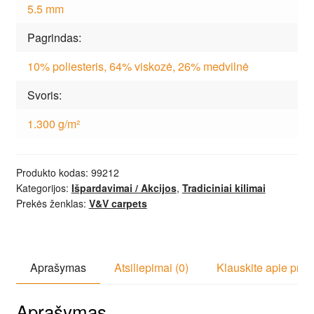
5.5 mm
Pagrindas
10% poliesteris, 64% viskozė, 26% medvilnė
Svoris
1.300 g/m²
Produkto kodas:
99212
Kategorijos:
Išpardavimai / Akcijos
,
Tradiciniai kilimai
Prekės ženklas:
V&V carpets
Aprašymas
Atsiliepimai (0)
Klauskite apie prek
Aprašymas