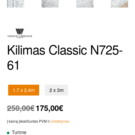
Kilimas Classic N725-
61
1.7 x 2.4m
2 x 3m
Original
Current
250,00
€
175,00
€
price
price
was:
is:
Į kainą įskaičiuotas PVM ir
pristatymas
250,00€.
175,00€.
Turime