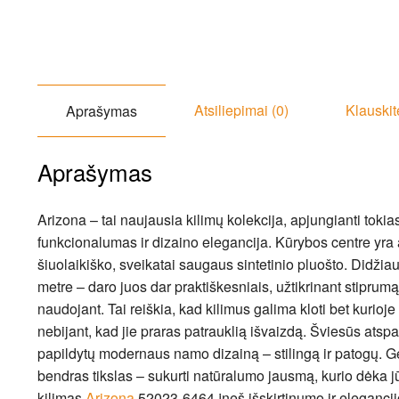
Atsiliepimai (0)
Klauskit
Aprašymas
Aprašymas
Arizona – tai naujausia kilimų kolekcija, apjungianti toki
funkcionalumas ir dizaino elegancija. Kūrybos centre yra a
šiuolaikiško, sveikatai saugaus sintetinio pluošto. Didži
metre – daro juos dar praktiškesniais, užtikrinant stiprum
naudojant. Tai reiškia, kad kilimus galima kloti bet kurioj
nebijant, kad jie praras patrauklią išvaizdą. Šviesūs atspalv
papildytų modernaus namo dizainą – stilingą ir patogų. G
bendras tikslas – sukurti natūralumo jausmą, kurio dėka 
kilimas
Arizona
52023-6464 įneš išskirtinumo ir elegancijos