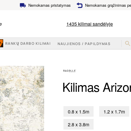
Nemokamas pristatymas
Nemokamas grąžinimas per
e
1435
kilimai sandėlyje
RANKŲ DARBO KILIMAI
NAUJIENOS / PAPILDYMAS
Kilimas Ariz
0.8 x 1.5m
1.2 x 1.7m
2.8 x 3.8m