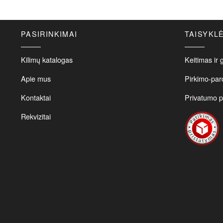
product
570,00€
has
multiple
PASIRINKIMAI
TAISYKL
variants.
The
options
Kilimų katalogas
Keitimas ir 
may
Apie mus
Pirkimo-par
be
chosen
Kontaktai
Privatumo po
on
the
Rekvizitai
product
page