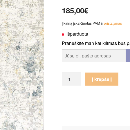
185,00
€
Į kainą įskaičiuotas PVM ir
pristatymas
Išparduota
Praneškite man kai kilimas bus 
produkto
Į krepšelį
kiekis:
Kilimas
Arizona
52023-
6464