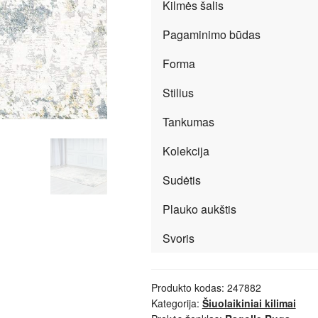
Kilmės šalis
Pagaminimo būdas
Forma
Stilius
Tankumas
Kolekcija
Sudėtis
Plauko aukštis
Svoris
Produkto kodas:
247882
Kategorija:
Šiuolaikiniai kilimai