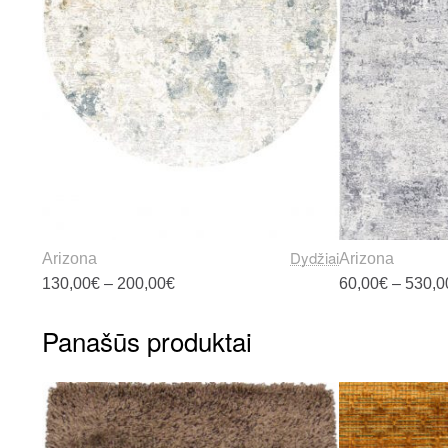
Dydžiai
Arizona
Arizona
Price
130,00
€
–
200,00
€
60,00
€
–
530,0
range:
130,00€
This
through
Panašūs produktai
product
200,00€
has
multiple
variants.
The