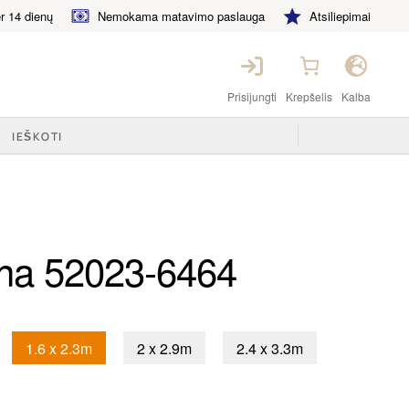
 14 dienų
Nemokama matavimo paslauga
Atsiliepimai
Prisijungti
Krepšelis
Kalba
ona 52023-6464
1.6 x 2.3m
2 x 2.9m
2.4 x 3.3m