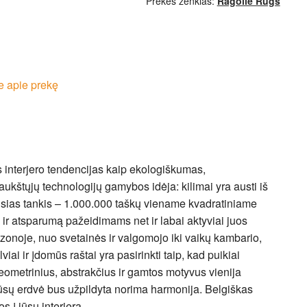
Prekės ženklas:
Ragolle Rugs
e apie prekę
as interjero tendencijas kaip ekologiškumas,
ukštųjų technologijų gamybos idėja: kilimai yra austi iš
ausias tankis – 1.000.000 taškų viename kvadratiniame
ą ir atsparumą pažeidimams net ir labai aktyviai juos
e zonoje, nuo svetainės ir valgomojo iki vaikų kambario,
iai ir įdomūs raštai yra pasirinkti taip, kad puikiai
eometrinius, abstrakčius ir gamtos motyvus vienija
jūsų erdvė bus užpildyta norima harmonija. Belgiškas
 į jūsų interjerą.