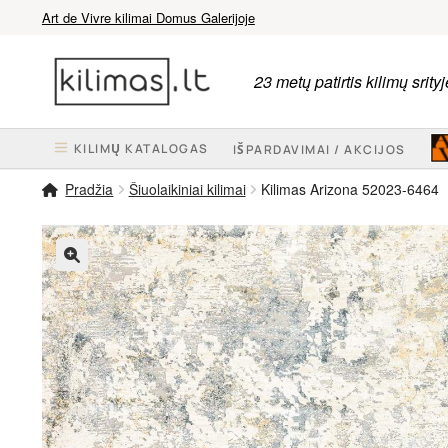
Art de Vivre kilimai Domus Galerijoje
Pereiti
Pereiti
prie
prie
23 metų patirtis kilimų srityj
meniu
turinio
KILIMŲ KATALOGAS
IŠPARDAVIMAI / AKCIJOS
Pradžia
Šiuolaikiniai kilimai
Kilimas Arizona 52023-6464
🔍