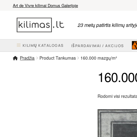
Art de Vivre kilimai Domus Galerijoje
Pereiti
Pereiti
prie
prie
23 metų patirtis kilimų srityj
meniu
turinio
KILIMŲ KATALOGAS
IŠPARDAVIMAI / AKCIJOS
Pradžia
Product Tankumas
160.000 mazgų/m²
160.00
Rodomi visi rezultata