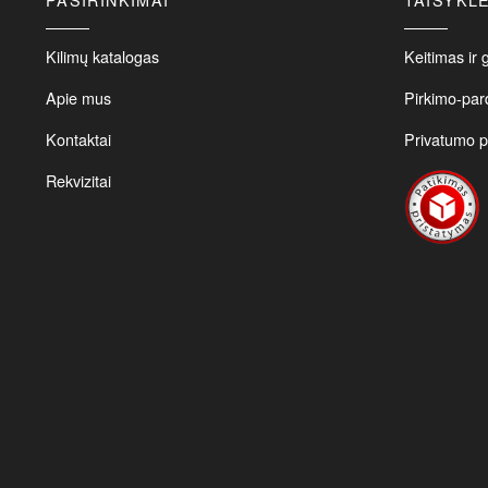
o
m
b
Kilimų katalogas
Keitimas ir 
c
Apie mus
Pirkimo-par
o
t
Kontaktai
Privatumo po
p
p
Rekvizitai