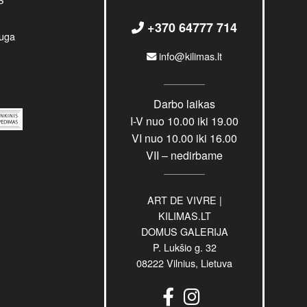
options
options
may
may
+370 64777 714
be
be
uga
chosen
chosen
info@kilimas.lt
on
on
the
the
product
product
Darbo laikas
page
page
I-V nuo 10.00 iki 19.00
VI nuo 10.00 iki 16.00
VII – nedirbame
ART DE VIVRE |
KILIMAS.LT
DOMUS GALERIJA
P. Lukšio g. 32
08222 Vilnius, Lietuva