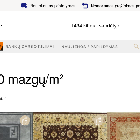
Nemokamas pristatymas
Nemokamas grąžinimas per
e
1434
kilimai sandėlyje
RANKŲ DARBO KILIMAI
NAUJIENOS / PAPILDYMAS
0 mazgų/m²
Rūšiuojama
i: 4
pagal
populiarumą