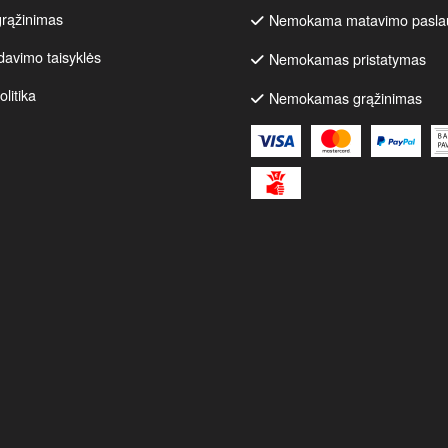
grąžinimas
Nemokama matavimo pasla
davimo taisyklės
Nemokamas pristatymas
litika
Nemokamas grąžinimas