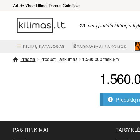
Art de Vivre kilimai Domus Galerijoje
Pereiti
Pereiti
prie
prie
23 metų patirtis kilimų srityj
meniu
turinio
KILIMŲ KATALOGAS
IŠPARDAVIMAI / AKCIJOS
Pradžia
Product Tankumas
1.560.000 taškų/m²
1.560.
Produktų n
PASIRINKIMAI
TAISYKL