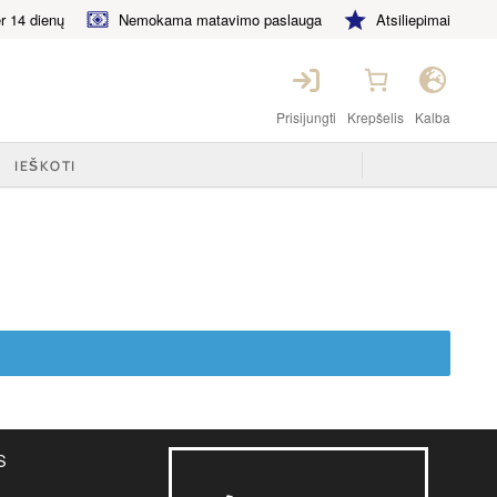
 14 dienų
Nemokama matavimo paslauga
Atsiliepimai
Prisijungti
Krepšelis
Kalba
S