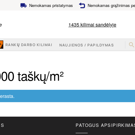
Nemokamas pristatymas
Nemokamas grąžinimas per
e
1435
kilimai sandėlyje
RANKŲ DARBO KILIMAI
NAUJIENOS / PAPILDYMAS
000 taškų/m²
erasta.
ĖS
PATOGUS APSIPIRKIMA