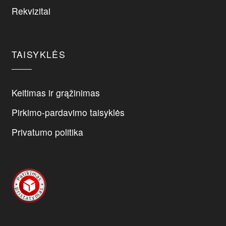
chosen
Rekvizitai
on
the
product
page
TAISYKLĖS
Keitimas ir grąžinimas
Pirkimo-pardavimo taisyklės
Privatumo politika