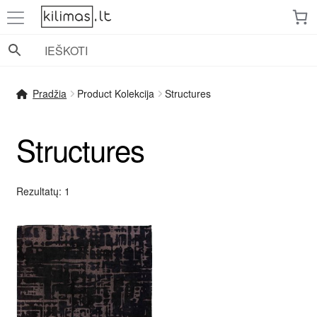
Pereiti
Pereiti
prie
prie
meniu
turinio
Pradžia
Product Kolekcija
Structures
Structures
Rezultatų: 1