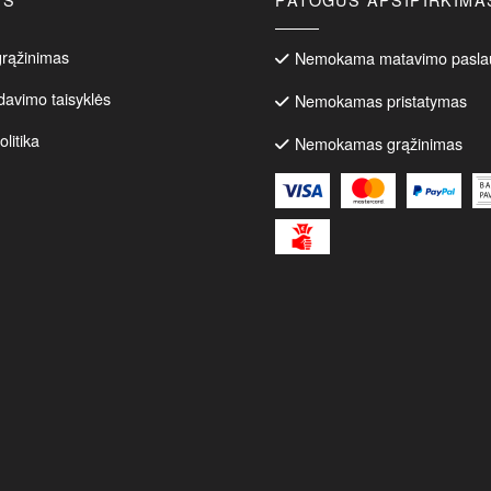
ptions
ay
e
grąžinimas
Nemokama matavimo pasla
hosen
davimo taisyklės
Nemokamas pristatymas
n
he
litika
Nemokamas grąžinimas
roduct
age