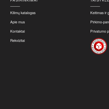
o
m
b
Kilimų katalogas
Keitimas ir 
c
Apie mus
Pirkimo-par
o
t
Kontaktai
Privatumo po
p
p
Rekvizitai