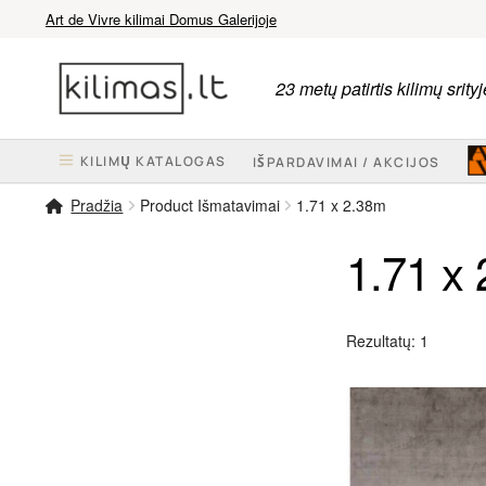
Art de Vivre kilimai Domus Galerijoje
Pereiti
Pereiti
prie
prie
23 metų patirtis kilimų srityj
meniu
turinio
KILIMŲ KATALOGAS
IŠPARDAVIMAI / AKCIJOS
Pradžia
Product Išmatavimai
1.71 x 2.38m
1.71 x
Rezultatų: 1