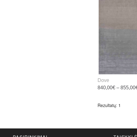
Dove
840,00
€
–
855,00
T
p
Rezultatų: 1
h
m
v
T
PASIRINKIMAI
TAISYKL