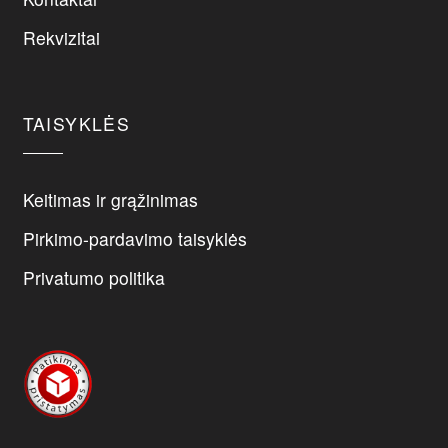
chosen
on
Rekvizitai
the
product
page
TAISYKLĖS
Keitimas ir grąžinimas
Pirkimo-pardavimo taisyklės
Privatumo politika