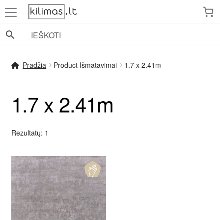
Pereiti
Pereiti
prie
prie
meniu
turinio
Pradžia
Product Išmatavimai
1.7 x 2.41m
1.7 x 2.41m
Rezultatų: 1