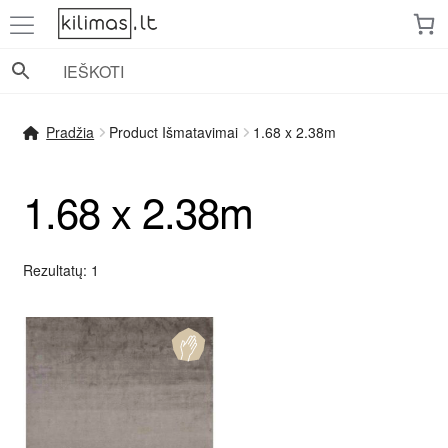
Pereiti
Pereiti
prie
prie
meniu
turinio
Pradžia
Product Išmatavimai
1.68 x 2.38m
1.68 x 2.38m
Rezultatų: 1