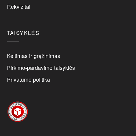
chosen
Rekvizitai
on
the
product
page
TAISYKLĖS
Keitimas ir grąžinimas
Pirkimo-pardavimo taisyklės
Privatumo politika