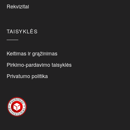
chosen
Rekvizitai
on
the
product
page
TAISYKLĖS
Keitimas ir grąžinimas
Pirkimo-pardavimo taisyklės
Privatumo politika