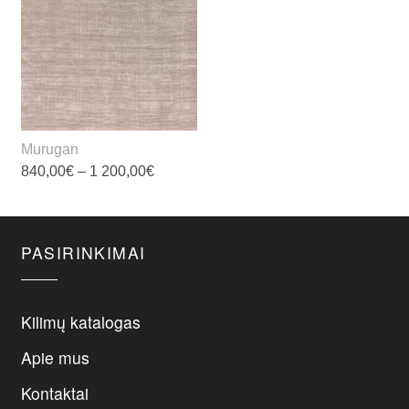
Murugan
Price
840,00
€
–
1 200,00
€
range:
840,00€
This
through
Rezultatų: 1
product
1
200,00€
has
PASIRINKIMAI
multiple
variants.
The
Kilimų katalogas
options
Apie mus
may
be
Kontaktai