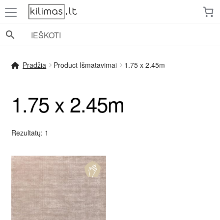
Pereiti
Pereiti
prie
prie
meniu
turinio
Pradžia
Product Išmatavimai
1.75 x 2.45m
1.75 x 2.45m
Rezultatų: 1