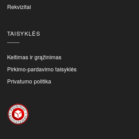
chosen
Rekvizitai
on
the
product
page
TAISYKLĖS
Keitimas ir grąžinimas
Pirkimo-pardavimo taisyklės
Privatumo politika