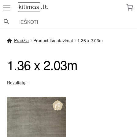
Pereiti
Pereiti
prie
prie
meniu
turinio
Pradžia
Product Išmatavimai
1.36 x 2.03m
1.36 x 2.03m
Rezultatų: 1