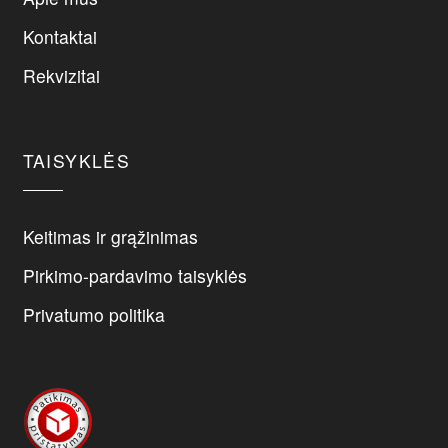
chosen
chosen
on
on
Kontaktai
the
the
Rekvizitai
product
product
page
page
TAISYKLĖS
Keitimas ir grąžinimas
Pirkimo-pardavimo taisyklės
Privatumo politika