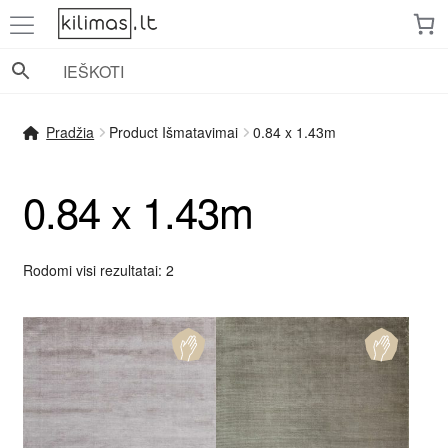
Pereiti
Pereiti
prie
prie
meniu
turinio
Pradžia
Product Išmatavimai
0.84 x 1.43m
0.84 x 1.43m
Rūšiuojama
Rodomi visi rezultatai: 2
pagal
populiarumą